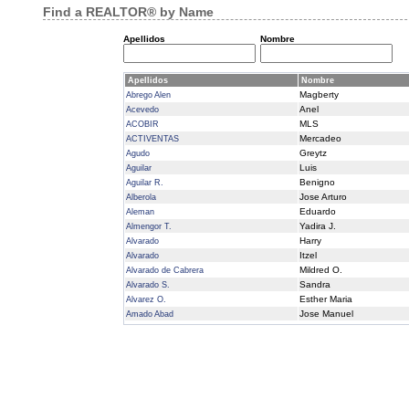
Find a REALTOR® by Name
Apellidos
Nombre
Apellidos
Nombre
Magberty
Abrego Alen
Anel
Acevedo
MLS
ACOBIR
Mercadeo
ACTIVENTAS
Greytz
Agudo
Luis
Aguilar
Benigno
Aguilar R.
Jose Arturo
Alberola
Eduardo
Aleman
Yadira J.
Almengor T.
Harry
Alvarado
Itzel
Alvarado
Mildred O.
Alvarado de Cabrera
Sandra
Alvarado S.
Esther Maria
Alvarez O.
Jose Manuel
Amado Abad
Hernan
Amador
Abraham
Amar
Jacob
Amar
Maria Eugenia
Amaya
Marianela L.
Amores M.
Larry Eduardo
Andrade Chambers