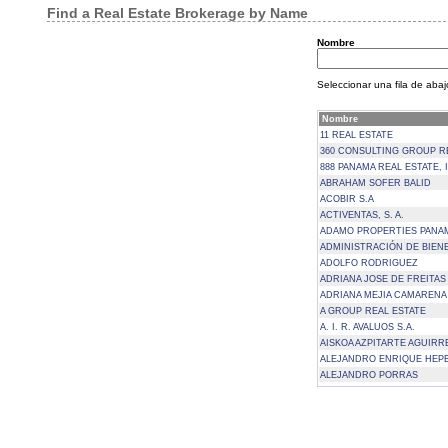
Find a Real Estate Brokerage by Name
Nombre
Seleccionar una fila de abajo
Nombre
11 REAL ESTATE
360 CONSULTING GROUP R
888 PANAMA REAL ESTATE, 
ABRAHAM SOFER BALID
ACOBIR S.A
ACTIVENTAS, S. A.
ADAMO PROPERTIES PANAMA
ADMINISTRACIÓN DE BIENES
ADOLFO RODRIGUEZ
ADRIANA JOSE DE FREITA
ADRIANA MEJIA CAMARENA
A GROUP REAL ESTATE
A. I. R. AVALUOS S.A.
AISKOA AZPITARTE AGUIRR
ALEJANDRO ENRIQUE HEP
ALEJANDRO PORRAS
ALFA HOMES, S. A.
ALINA MERCEDES CEREGHI
ALLA QUINTERO
ALPHA GROUP RES, S.A.