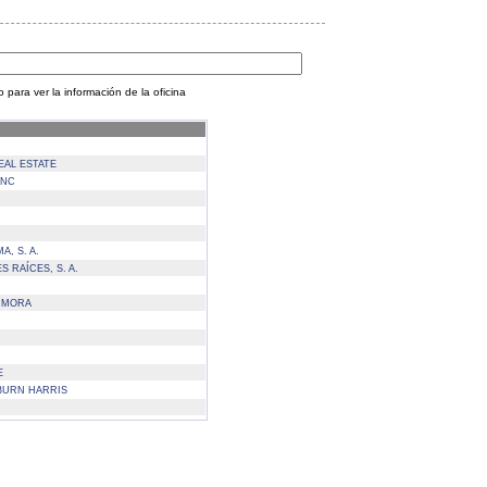
 para ver la información de la oficina
EAL ESTATE
INC
, S. A.
 RAÍCES, S. A.
S MORA
E
BURN HARRIS
NI CHIQUITO